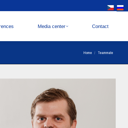
Media center
Contact
rences
Media center
Contact
You are here:
Home
Teammate