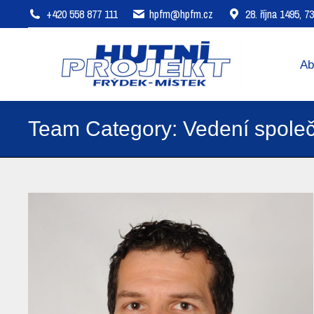
+420 558 877 111
hpfm@hpfm.cz
28. října 1495, 
About company
Areas of 
Ab
Team Category:
Vedení společ