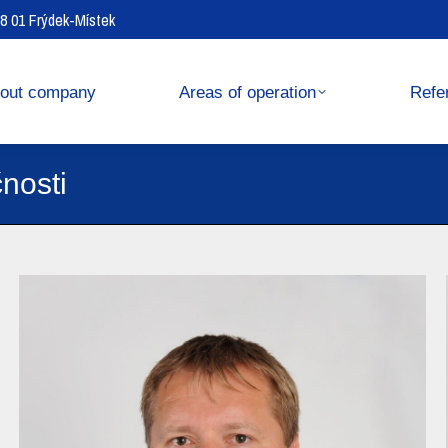
738 01 Frýdek-Místek
operation
References
out company
Areas of operation
Refe
nosti