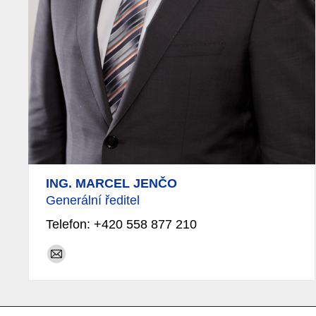
ING. MARCEL JENČO
Generální ředitel
Telefon: +420 558 877 210
E-
mail