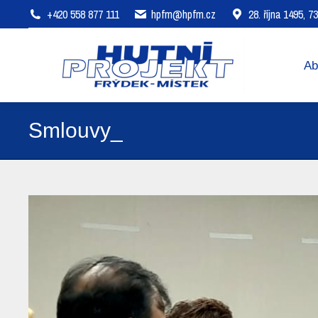
+420 558 877 111
hpfm@hpfm.cz
28. října 1495, 
About company
Areas of 
Ab
Smlouvy_