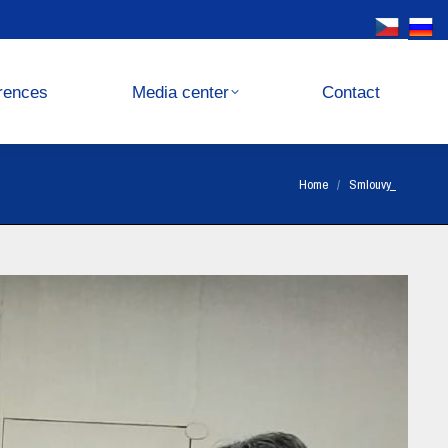
Media center
Contact
rences
Media center
Contact
You are here:
Home
Smlouvy_