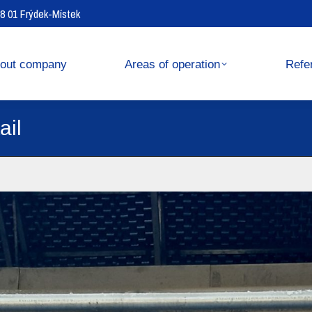
738 01 Frýdek-Místek
operation
References
out company
Areas of operation
Refe
ail