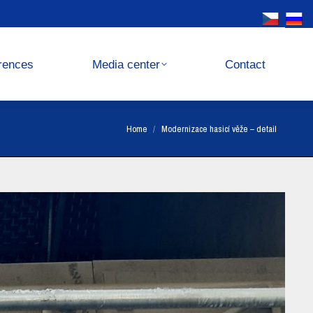
Media center
Contact
rences
Media center
Contact
You are here:
Home
Modernizace hasicí věže – detail