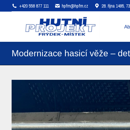
+420 558 877 111
hpfm@hpfm.cz
28. října 1495, 
About company
Areas of 
Ab
Modernizace hasicí věže – det