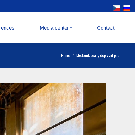
Media center
Contact
rences
Media center
Contact
You are here:
Home
Modernizovany dopravni pas