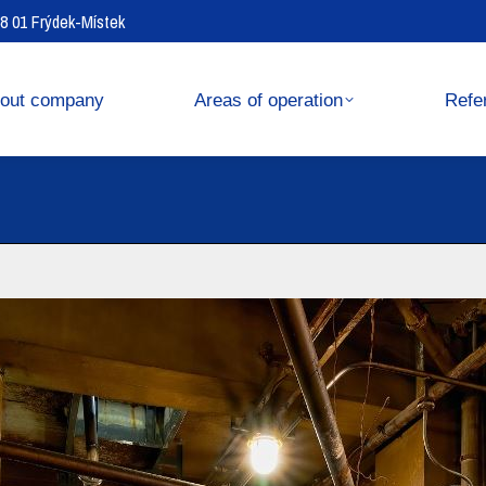
738 01 Frýdek-Místek
operation
References
out company
Areas of operation
Refe