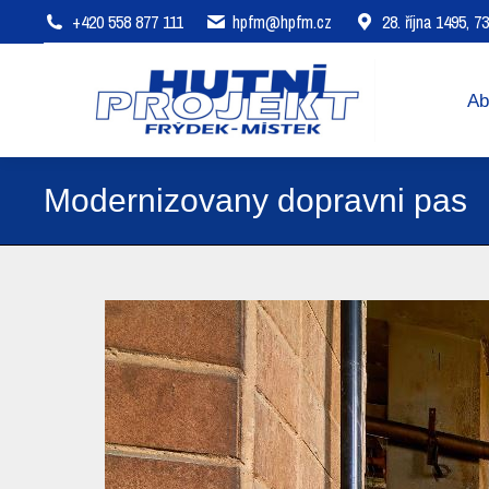
+420 558 877 111
hpfm@hpfm.cz
28. října 1495, 
About company
Areas of 
Ab
Modernizovany dopravni pas