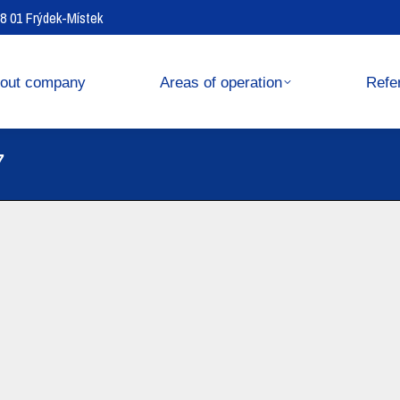
738 01 Frýdek-Místek
operation
References
out company
Areas of operation
Refe
7