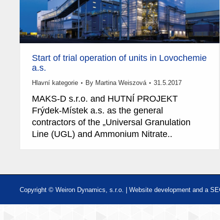
Start of trial operation of units in Lovochemie
a.s.
Hlavní kategorie
By
Martina Weiszová
31.5.2017
MAKS-D s.r.o. and HUTNÍ PROJEKT
Frýdek-Místek a.s. as the general
contractors of the „Universal Granulation
Line (UGL) and Ammonium Nitrate..
Copyright © Weiron Dynamics, s.r.o. |
Website development and
a
SE