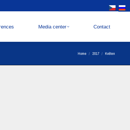
Media center
Contact
rences
Media center
Contact
You are here:
Home
2017
Květen