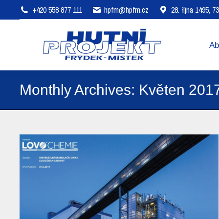
+420 558 877 111
hpfm@hpfm.cz
28. října 1495, 
About company
Areas of 
Ab
Monthly Archives:
Květen 201